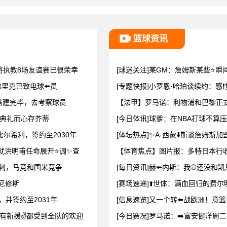
篮球资讯
将执教8场友谊赛已很荣幸
[球迷关注]某GM：詹姆斯某些⭐瞬
里克已致电球⬅️员
[专题快报]小罗恩·哈珀谈续约：感
搭建完毕，去考察球员
【法甲】罗马诺：利物浦和巴黎正式
典礼而心存芥蒂
[今日体讯]球爹：在NBA打球不算
比尔希利，签约至2030年
[体坛热点]✨A·西蒙⬇️斯谈詹姆斯
就洪明甫任命展开⭐调✨查
【体育焦点】图片报：多特日本行收
热刺，马竞和国米竞争
[每日资讯]赫⬅️内斯：我⚾还没和
维尼修斯
[赛场速递]⬆️世体：满血回归的
，并签约至2031年
[信息速览]又一个转⬅️战欧洲！意
有新援✌️都受到全队的欢迎
[今日赛况]罗马诺：➡️富安健洋