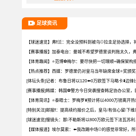
足球资讯
【球迷速览】弗❗兰：完全没预料到被乌⚾拉圭足协选择，
【赛事播报】加泰电台：曼城不希望罗德里谈判拖太久，弗
【体育趣闻】⭐范博⚽梅尔：要尽快把一切理顺+确保架构
【热点推荐】西媒：罗德里仍对皇马当年缺席金球⭐奖颁奖
[体坛头条]记者：布鲁日将以120⬅️0万欧签下马略卡⬇️边锋
[赛事播报]韩媒：韩国⚽警方今日突袭搜查韩足协办公室，
【体育简讯】⭐泰晤士：罗梅罗⬇️预计将以4000万镑离开
[特别关注]邮报❗：提高续约报价之后，皇马❕有信心留❕下
[球迷速览]慢镜头：那❕不勒斯将以800万欧元签下法瓦苏利
【媒体报道】埃尔莫索：⬅️我改踢中场⚾的感觉非常好，所