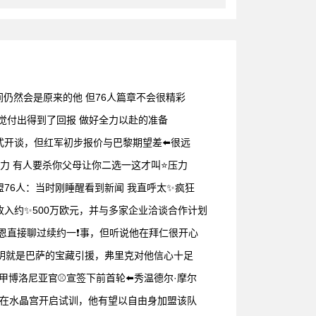
间仍然会是原来的他 但76人篇章不会很精彩
❗觉付出得到了回报 做好全力以赴的准备
开谈，但红军初步报价与巴黎期望差⬅️很远
压力 有人要杀你父母让你二选一这才叫⭐压力
加盟76人：当时刚睡醒看到新闻 我直呼太✨疯狂
入约✨500万欧元，并与多家企业洽谈合作计划
凯恩直接聊过续约一❗事，但听说他在拜仁很开心
费尔明就是巴萨的宝藏引援，弗里克对他信心十足
篮甲博洛尼亚官⚾宣签下前首轮⬅️秀温德尔·摩尔
周二在水晶宫开启试训，他有望以自由身加盟该队