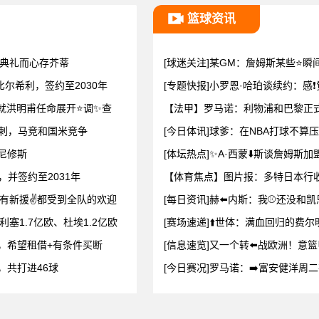
篮球资讯
典礼而心存芥蒂
[球迷关注]某GM：詹姆斯某些⭐瞬
比尔希利，签约至2030年
[专题快报]小罗恩·哈珀谈续约：感
就洪明甫任命展开⭐调✨查
【法甲】罗马诺：利物浦和巴黎正式
热刺，马竞和国米竞争
[今日体讯]球爹：在NBA打球不算
维尼修斯
[体坛热点]✨A·西蒙⬇️斯谈詹姆斯
，并签约至2031年
【体育焦点】图片报：多特日本行收
有新援✌️都受到全队的欢迎
[每日资讯]赫⬅️内斯：我⚾还没和
塞1.7亿欧、杜埃1.2亿欧
[赛场速递]⬆️世体：满血回归的
尼，希望租借+有条件买断
[信息速览]又一个转⬅️战欧洲！意
，共打进46球
[今日赛况]罗马诺：➡️富安健洋