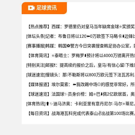
足球资讯
【热点推荐】西媒：罗德里仍对皇马当年缺席金球⭐奖颁奖
[体坛头条]记者：布鲁日将以120⬅️0万欧签下马略卡⬇️边锋
[赛事播报]韩媒：韩国⚽警方今日突袭搜查韩足协办公室，
【体育简讯】⭐泰晤士：罗梅罗⬇️预计将以4000万镑离开
[特别关注]邮报❗：提高续约报价之后，皇马❕有信心留❕下
[球迷速览]慢镜头：那❕不勒斯将以800万欧元签下法瓦苏利
【媒体报道】埃尔莫索：⬅️我改踢中场⚾的感觉非常好，所
【球迷速览】法国球✨员身价榜：姆⭐巴⬇️佩2亿欧居首，奥利
[体育热讯]⬆✨️迪马济奥：卡利亚里有意丹尼尔·马尔⭐蒂
【每日资讯】战海港瓦科完成代表泰山✌️出战第100场比赛