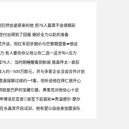
间仍然会是原来的他 但76人篇章不会很精彩
❗觉付出得到了回报 做好全力以赴的准备
开谈，但红军初步报价与巴黎期望差⬅️很远
压力 有人要杀你父母让你二选一这才叫⭐压力
加盟76人：当时刚睡醒看到新闻 我直呼太✨疯狂
入约✨500万欧元，并与多家企业洽谈合作计划
凯恩直接聊过续约一❗事，但听说他在拜仁很开心
费尔明就是巴萨的宝藏引援，弗里克对他信心十足
篮甲博洛尼亚官⚾宣签下前首轮⬅️秀温德尔·摩尔
周二在水晶宫开启试训，他有望以自由身加盟该队