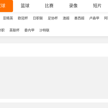
足球
篮球
比赛
录像
短片
亚精英
欧冠杯
日职联
足协杯
澳超
墨西超
卢森甲
阿
拿职
英联杯
委内甲
沙特联